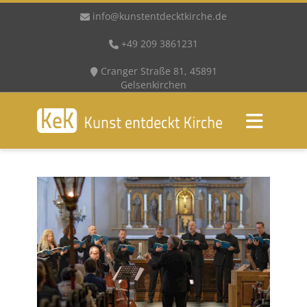
info@kunstentdecktkirche.de
+49 209 3861231
Cranger Straße 81, 45891
Gelsenkirchen