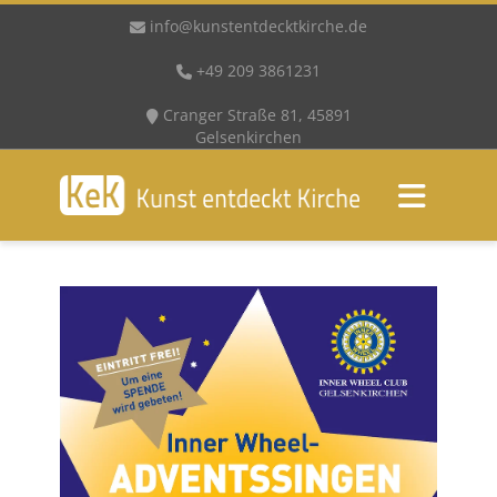
info@kunstentdecktkirche.de
+49 209 3861231
Cranger Straße 81, 45891
Gelsenkirchen