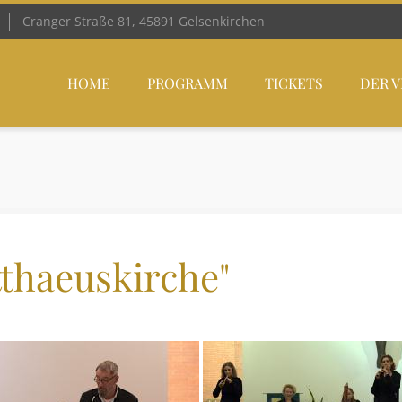
Cranger Straße 81, 45891 Gelsenkirchen
HOME
PROGRAMM
TICKETS
DER V
thaeuskirche"