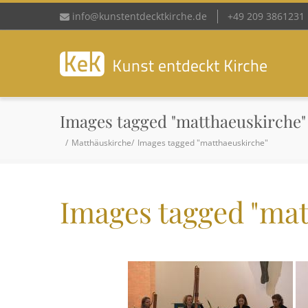
info@kunstentdecktkirche.de
+49 209 3861231
Images tagged "matthaeuskirche"
Matthäuskirche
Images tagged "matthaeuskirche"
Images tagged "mat