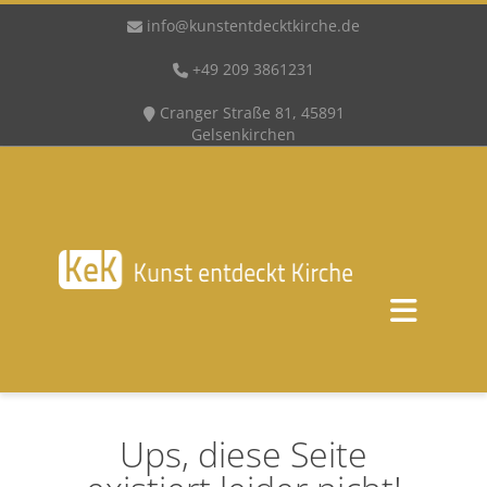
info@kunstentdecktkirche.de
+49 209 3861231
Cranger Straße 81, 45891
Gelsenkirchen
Ups, diese Seite